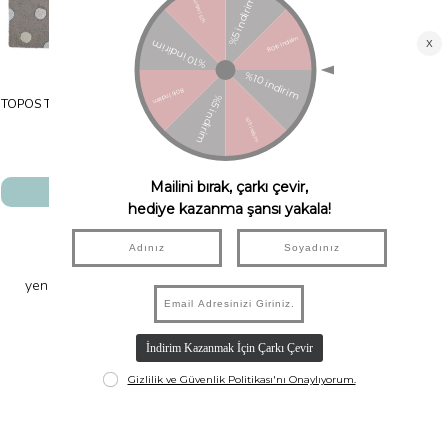
TOPOS Tricolor Halı Gri/Mavi-Beyaz -Sarı
BEREBER Bej
Lorena Canals
Lorena Canals
₺7.250,00
₺5.437,50
₺9.900,00
₺7.425,00
SEPETE EKLE
SEPETE EKLE
#racuunkids
yeni gelen ürünler ve kampanyalardan haberdar olmak için bizi
instagram’dan takip edebilirsiniz