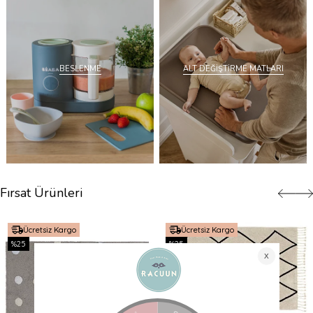
BESLENME
ALT DEĞİŞTİRME MATLARI
Fırsat Ürünleri
Ücretsiz Kargo
Ücretsiz Kargo
%25
%25