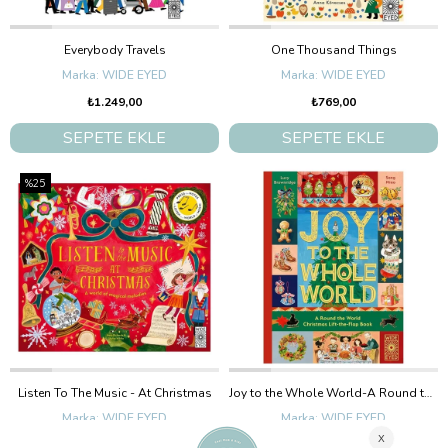
Everybody Travels
One Thousand Things
WIDE EYED
WIDE EYED
₺1.249,00
₺769,00
SEPETE EKLE
SEPETE EKLE
%25
Listen To The Music - At Christmas
Joy to the Whole World-A Round the World Christmas
WIDE EYED
WIDE EYED
₺1.540,00
₺1.155,00
₺1.240,00