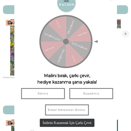
SEPETE EKLE
SEPETE EKLE
Ücretsiz Kargo
Ücretsiz Kargo
The Fantastical Safari
Atlas of Lost Kingdoms
WIDE EYED
WIDE EYED
₺1.649,00
₺1.649,00
SEPETE EKLE
SEPETE EKLE
Ücretsiz Kargo
Ücretsiz Kargo