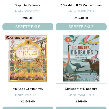
Step Into My Power
A World Full Of Winter Stories
WIDE EYED
WIDE EYED
₺969,00
₺1.240,00
SEPETE EKLE
SEPETE EKLE
Ücretsiz Kargo
An Atlas Of Afterlives
Dictionary of Dinosaurs
WIDE EYED
WIDE EYED
₺1.649,00
₺969,00