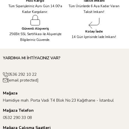
Hızlı Kargo
Taksit İmkanı
Tüm Siparişleriniz Aynı Gün 14.00'a
Tüm Ürünlerde 6 Aya Kadar Varan
Kadar Kargolanır.
Taksit İmkanı!
Güvenli Alışveriş
Kolay İade
256Bit SSL Sertifikası ile Alışverişte
14 Gün İçerisinde İade İmkanı!
Bilgileriniz Güvende.
YARDIMA MI İHTİYACINIZ VAR?
0536 292 10 22
[email protected]
Mağaza
Hamidiye mah. Porta Vadi T4 Blok No:23 Kağıthane - İstanbul
Mağaza Telefon
0532 290 33 08
Mağaza Çalışma Saatleri