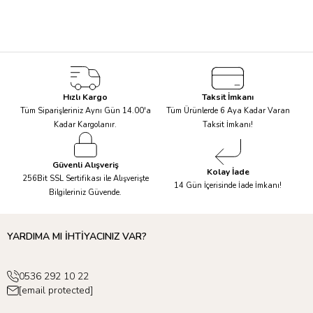
Rengârenk ve ilgi çekici bir tasarımla karikatürize edilmiş çizimler;
bardaklar, peçeteler, servis tabakları ve pasta süslerini benzersiz
kılıyor. Sirk Teması ile oluşturulan bardak, tabak ve peçeteler ile
masanızı renkli hale getirirken
Tüylü At Balon
da parti
mekanınıza heyecan katacaktır!
Hızlı Kargo
Taksit İmkanı
Sirk Temalı Tüylü Taç
ve
geçici dövmelerle
dikkat çekici bir
Tüm Siparişleriniz Aynı Gün 14.00'a
Tüm Ürünlerde 6 Aya Kadar Varan
tarz elde edebilirsiniz.
Akrobat Kart
,
Atlı Karınca Kart
,
Maymun
Kadar Kargolanır.
Taksit İmkanı!
Tebrik Kartı
gibi tebrik kartlarından birini seçerek sevdiklerinize
hediye etmeyi unutmayın!
Güvenli Alışveriş
Kolay İade
256Bit SSL Sertifikası ile Alışverişte
14 Gün İçerisinde İade İmkanı!
Bilgileriniz Güvende.
YARDIMA MI İHTİYACINIZ VAR?
0536 292 10 22
[email protected]