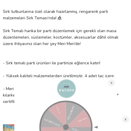
Sirk tutkunlarına özel olarak hazırlanmış, rengarenk parti
malzemeleri Sirk Teması’nda! 🎪
Sirk Temalı harika bir parti düzenlemek için gerekli olan masa
düzenlemeleri, süslemeler, kostümler, aksesuarlar dâhil olmak
üzere ihtiyacınız olan her şey Meri Meri’de!
- Sirk temalı parti ürünleri ile partinize eğlence katın!
- Yüksek kaliteli malzemelerden üretilmiştir. 4 adet taç içerir.
- Meri Meri, eşsiz parti malzemeleri ile partinizi benzersiz
kılarken çocuklarımıza güvenli bir gelecek sağlamak için FSC™
sertifikalı kâğıt kullanır!