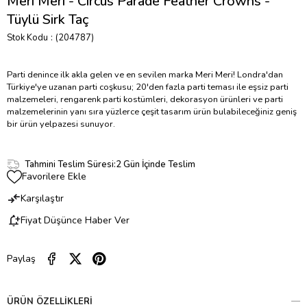
Meri Meri - Circus Parade Feather Crowns -
Tüylü Sirk Taç
Stok Kodu
(204787)
Parti denince ilk akla gelen ve en sevilen marka Meri Meri! Londra'dan
Türkiye'ye uzanan parti coşkusu; 20'den fazla parti teması ile eşsiz parti
malzemeleri, rengarenk parti kostümleri, dekorasyon ürünleri ve parti
malzemelerinin yanı sıra yüzlerce çeşit tasarım ürün bulabileceğiniz geniş
bir ürün yelpazesi sunuyor.
Tahmini Teslim Süresi
:
2 Gün İçinde Teslim
Favorilere Ekle
Karşılaştır
Fiyat Düşünce Haber Ver
Paylaş
ÜRÜN ÖZELLIKLERI