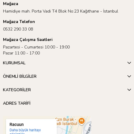
Mağaza
Hamidiye mah. Porta Vadi T4 Blok No:23 Kağıthane - İstanbul
Mağaza Telefon
0532 290 33 08
Mağaza Çalışma Saatleri
Pazartesi - Cumartesi 10:00 - 19:00
Pazar 11:00 - 17:00
KURUMSAL
ÖNEMLİ BİLGİLER
KATEGORİLER
Meri Meri’nin sunduğu geniş ürün yelpazesini keşfetmek için
Sirk
ADRES TARİFİ
Teması
’nı inceleyebilirsiniz! 🎉