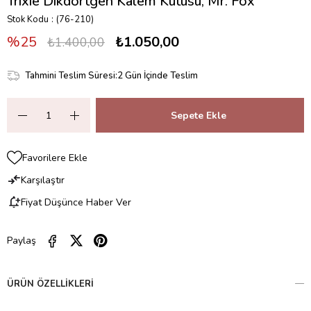
Trixie Dikdörtgen Kalem Kutusu, Mr. Fox
Stok Kodu
(76-210)
25
₺1.050,00
₺1.400,00
Tahmini Teslim Süresi
:
2 Gün İçinde Teslim
Favorilere Ekle
Karşılaştır
Fiyat Düşünce Haber Ver
Paylaş
ÜRÜN ÖZELLIKLERI