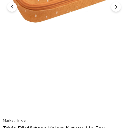
Marka
:
Trixie