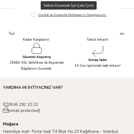
Hızlı Kargo
Taksit İmkanı
Tüm Siparişleriniz Aynı Gün 14.00'a
Tüm Ürünlerde 6 Aya Kadar Varan
Kadar Kargolanır.
Taksit İmkanı!
Güvenli Alışveriş
Kolay İade
256Bit SSL Sertifikası ile Alışverişte
14 Gün İçerisinde İade İmkanı!
Bilgileriniz Güvende.
YARDIMA MI İHTİYACINIZ VAR?
0536 292 10 22
[email protected]
Mağaza
Hamidiye mah. Porta Vadi T4 Blok No:23 Kağıthane - İstanbul