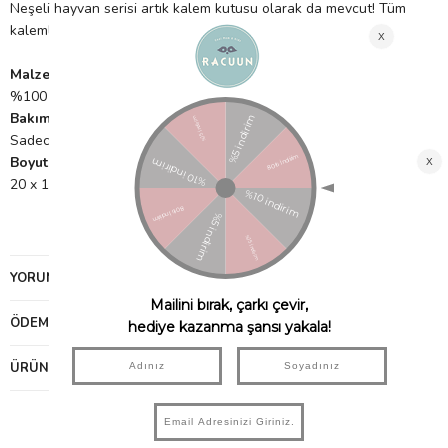
Neşeli hayvan serisi artık kalem kutusu olarak da mevcut! Tüm
kalemlerinizi ve kurşun kalemlerinizi güvenli bir yer verin.
Malzeme
%100 pamuk - astar: %95 polyester, %5 pamuk
Bakım
Sadece nokta temizliği
Boyutlar
20 x 12 x 5 cm
YORUMLAR
(0)
ÖDEME SEÇENEKLERI
ÜRÜN ÖNERILERI