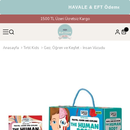
HAVALE & EFT Ödemelerind
1500 TL Üzeri Ücretsiz Kargo
Anasayfa
Tırtıl Kids
Gez, Öğren ve Keşfet - İnsan Vücudu