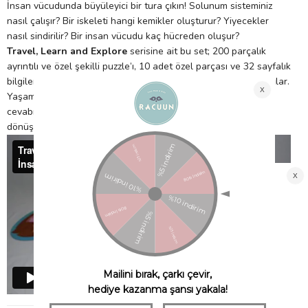
İnsan vücudunda büyüleyici bir tura çıkın! Solunum sisteminiz
nasıl çalışır? Bir iskeleti hangi kemikler oluşturur? Yiyecekler
nasıl sindirilir? Bir insan vücudu kaç hücreden oluşur?
Travel, Learn and Explore
serisine ait bu set; 200 parçalık
ayrıntılı ve özel şekilli puzzle’ı, 10 adet özel parçası ve 32 sayfalık
bilgilendirici kitabı ile insan vücudunu yakından tanımanızı sağlar.
Yaşam döngüsü hakkında merak ettiğiniz pek çok sorunun
cevabını keşfederken öğrenmeyi eğlenceli bir deneyime
dönüştürür.