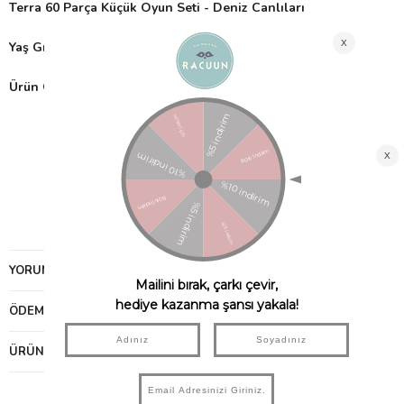
Terra 60 Parça Küçük Oyun Seti - Deniz Canlıları
Yaş Grubu:
3 Yaş ve üzeri için uygundur.
Ürün Özellikleri:
Terra Oyun Setleri
12 farklı minyatür hayvandan oluşan 60 Parça deniz
hayvanları seti.
Parça büyüklükleri 3-5 cm
Kutu Ölçüleri: 10x10x14 cm
Yüksek kalitede plastikten üretilmiştir.
YORUMLAR
(0)
ÖDEME SEÇENEKLERI
ÜRÜN ÖNERILERI