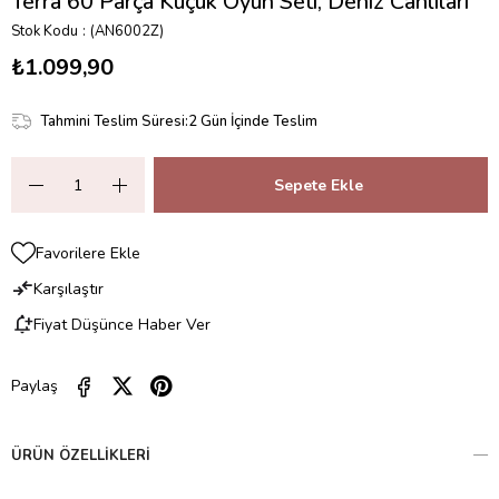
Terra 60 Parça Küçük Oyun Seti, Deniz Canlıları
Stok Kodu
(AN6002Z)
₺1.099,90
Tahmini Teslim Süresi
:
2 Gün İçinde Teslim
Favorilere Ekle
Karşılaştır
Fiyat Düşünce Haber Ver
Paylaş
ÜRÜN ÖZELLIKLERI