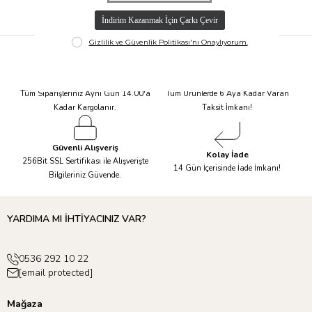
Hızlı Kargo
Taksit İmkanı
Tüm Siparişleriniz Aynı Gün 14.00'a
Tüm Ürünlerde 6 Aya Kadar Varan
Kadar Kargolanır.
Taksit İmkanı!
Güvenli Alışveriş
Kolay İade
256Bit SSL Sertifikası ile Alışverişte
14 Gün İçerisinde İade İmkanı!
Bilgileriniz Güvende.
YARDIMA MI İHTİYACINIZ VAR?
0536 292 10 22
[email protected]
Mağaza