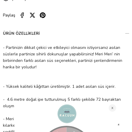
Paylaş
ÜRÜN ÖZELLIKLERI
- Partinizin dikkat çekici ve etkileyici olmasını istiyorsanız asılan
süslerle partinize sihirli dokunuşlar yapabilirsiniz! Meri Meri’ nin
birbirinden farklı asılan süs seçenekleri, partinizi şenlendirmenin
harika bir yoludur!
- Yüksek kaliteli kâğıttan üretilmiştir. 1 adet asılan süs içerir.
- 4.6 metre doğal ipe tutturulmuş 5 farklı şekilde 72 bayraktan
oluşmaktadır.
- Meri Meri, eşsiz parti malzemeleri ile partinizi benzersiz
kılarken çocuklarımıza güvenli bir gelecek sağlamak için FSC™
sertifikalı kâğıt kullanır!