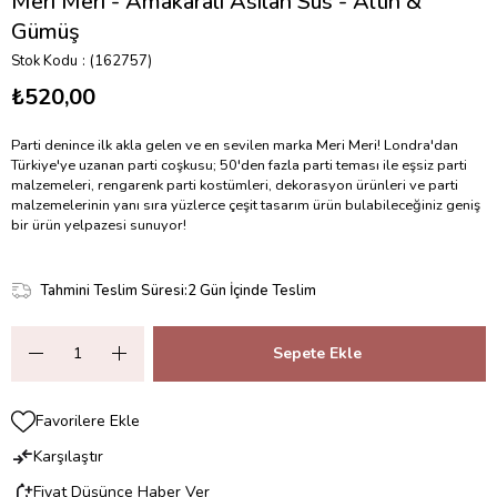
Meri Meri - Amakaralı Asılan Süs - Altın &
Gümüş
Stok Kodu
(162757)
₺520,00
Parti denince ilk akla gelen ve en sevilen marka Meri Meri! Londra'dan
Türkiye'ye uzanan parti coşkusu; 50'den fazla parti teması ile eşsiz parti
malzemeleri, rengarenk parti kostümleri, dekorasyon ürünleri ve parti
malzemelerinin yanı sıra yüzlerce çeşit tasarım ürün bulabileceğiniz geniş
bir ürün yelpazesi sunuyor!
Tahmini Teslim Süresi
:
2 Gün İçinde Teslim
Favorilere Ekle
Karşılaştır
Fiyat Düşünce Haber Ver