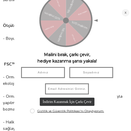
Ölçüler;
- Boyut: 50mm x 85mm x 50mm
FSC™ Sertifikası nedir?
- Orman ürünlerinin; ormanın verimliliğine, biyolojik çeşitliliğe ve
ekolojik süreçlere zararsız bir şekilde elde edilmesi,
- Ormanlara yönelik yapılan her türlü müdahalenin, kar amacıyla
yapılmasında, bulunduğu ekosistemi ve toplumun dengesini
bozmayacak derecede olması,
- Halkın uzun süreçte orman ve orman ürünlerinden fayda
sağlayacağı, fakat bu ürünlerin sürdürülebilir kullanımını