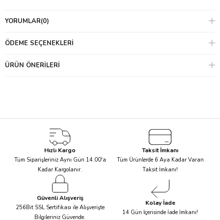
destekleyen uzun zamanlı yönetim planlarına da katılımda
bulunacağı sistemlerin kurulmasıdır.
YORUMLAR
(0)
ÖDEME SEÇENEKLERI
ÜRÜN ÖNERILERI
Hızlı Kargo
Taksit İmkanı
Tüm Siparişleriniz Aynı Gün 14.00'a
Tüm Ürünlerde 6 Aya Kadar Varan
Kadar Kargolanır.
Taksit İmkanı!
Güvenli Alışveriş
Kolay İade
256Bit SSL Sertifikası ile Alışverişte
14 Gün İçerisinde İade İmkanı!
Bilgileriniz Güvende.