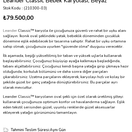
Leander Classic Bebek Karyolası, Beyaz
Stok Kodu
(210300-03)
₺79.500,00
Leander
Classic™ karyola ile çocuğunuza güvenli ve rahat bir uyku alanı
sağlayın. İkonik oval şeklindeki yatak, bebeklik döneminden çocukluk
dönemine eşlik edebilecek bir tasarıma sahiptir. Rahat bir uyku ortamına
sahip olmak, çocuğunuza uyurken "güvende olma" duygusu verecektir.
İlk aşamada, beşiği yükseltilmiş bir taban ve yüksek uçlarla kullanarak
başlayabilirsiniz. Çocuğunuz büyüyüp ayağa kalkmaya başladığında,
tabanı alçaltabilirsiniz. Çocuğunuz kendi başına yatağa girip çıkmaya hazır
olduğunda, korkuluk bölümünü ve daha sonra diğer parçaları
çıkarabilirsiniz. Uzatma parçalarını ekleyerek, karyolayı hızlı ve kolay bir
şekilde güzel bir genç yatağına dönüştürebilirsiniz. Bu parçalar ayrı
olarak mevcuttur.
Leander Classic™ karyolanın oval şekli için özel olarak üretilmiş şilteyi
kullanarak çocuğunuza optimum konfor ve havalandırma sağlayın. Eşlik
eden tekstil serisinden güzel, uyumlu renklerde güzel aksesuarlar
ekleyerek yatağın görünümünü tamamlayın.
Tahmini Teslim Süresi
:
Aynı Gün