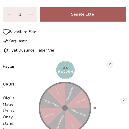
Favorilere Ekle
Karşılaştır
Fiyat Düşünce Haber Ver
Paylaş
ÜRÜN ÖZELLIKLERI
Ölçüler: Y: 95 cm, G: 70 cm, Uzunluk: 120 cm
Malzeme: Kalıplanmış kayın
Ürün ağırlığı: 34 kg
Onaylar: Çocuk güvenliği ve tehlikeli maddeler için Avrupa
standardı