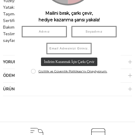
Yüzey: Su bazlı vernik
Yatak: Dahil değil
Taşıma kapasitesi: 100 kg
Sertifikalar: EN 71-3, EN 716
Bakım: Hafif nemli bir bezle silin.
Teslimat: Demonte. Ambalaj boyutlarıyla birlikte teknik veri
sayfasına bakın
YORUMLAR
(0)
ÖDEME SEÇENEKLERI
ÜRÜN ÖNERILERI