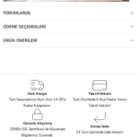
YORUMLAR
(0)
ÖDEME SEÇENEKLERI
ÜRÜN ÖNERILERI
Parti şapkalarından
asılan süslere
kadar birçok tasarım ürün
ile kutlamanızı renklendirebilirsiniz.
Rengârenk ve ilgi çekici bir tasarımla karikatürize edilmiş çizimler;
bardaklar,
peçeteler
,
servis tabakları
ve pasta süslerini
benzersiz kılıyor.
Hızlı Kargo
Taksit İmkanı
Tüm Siparişleriniz Aynı Gün 14.00'a
Tüm Ürünlerde 6 Aya Kadar Varan
Kadar Kargolanır.
Taksit İmkanı!
Güvenli Alışveriş
Kolay İade
256Bit SSL Sertifikası ile Alışverişte
14 Gün İçerisinde İade İmkanı!
Bilgileriniz Güvende.