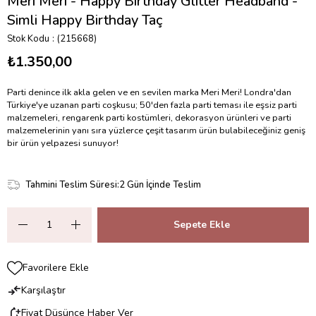
Meri Meri - Happy Birthday Glitter Headband -
Simli Happy Birthday Taç
Stok Kodu
(215668)
₺1.350,00
Parti denince ilk akla gelen ve en sevilen marka Meri Meri! Londra'dan
Türkiye'ye uzanan parti coşkusu; 50'den fazla parti teması ile eşsiz parti
malzemeleri, rengarenk parti kostümleri, dekorasyon ürünleri ve parti
malzemelerinin yanı sıra yüzlerce çeşit tasarım ürün bulabileceğiniz geniş
bir ürün yelpazesi sunuyor!
Tahmini Teslim Süresi
:
2 Gün İçinde Teslim
Favorilere Ekle
Karşılaştır
Fiyat Düşünce Haber Ver