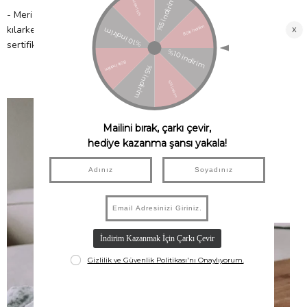
- Meri Meri, eşsiz parti malzemeleri ile partinizi benzersiz
kılarken çocuklarımıza güvenli bir gelecek sağlamak için FSC™
sertifikalı kâğıt kullanır!