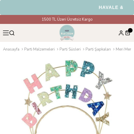
HAVALE & EFT Ö
1500 TL Üzeri Ücretsiz Kargo
Anasayfa
Parti Malzemeleri
Parti Süsleri
Parti Şapkaları