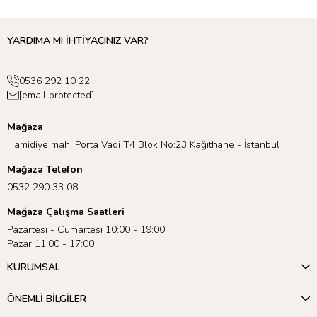
YARDIMA MI İHTİYACINIZ VAR?
0536 292 10 22
[email protected]
Mağaza
Hamidiye mah. Porta Vadi T4 Blok No:23 Kağıthane - İstanbul
Mağaza Telefon
0532 290 33 08
Mağaza Çalışma Saatleri
Pazartesi - Cumartesi 10:00 - 19:00
Pazar 11:00 - 17:00
Meri Meri’nin sunduğu geniş ürün yelpazesini keşfetmek için
Happy Birthday Teması
’nı inceleyebilirsiniz! 🎉
KURUMSAL
ÖNEMLİ BİLGİLER