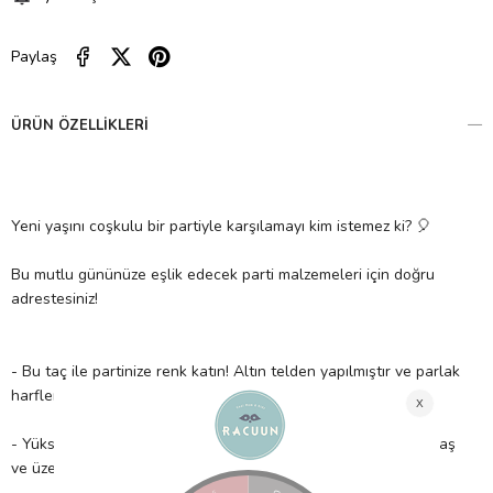
Paylaş
ÜRÜN ÖZELLIKLERI
Yeni yaşını coşkulu bir partiyle karşılamayı kim istemez ki? 🎈
Bu mutlu gününüze eşlik edecek parti malzemeleri için doğru
adrestesiniz!
- Bu taç ile partinize renk katın! Altın telden yapılmıştır ve parlak
harflerle 'Happy Birthday' yazmaktadır.
- Yüksek kaliteli malzemeden üretilmiştir. 1 adet taç içerir. 4 yaş
ve üzeri için uygundur.