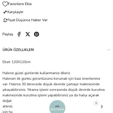
Favorilere Ekle
Karşılaştır
Fiyat Düşünce Haber Ver
Paylaş
ÜRÜN ÖZELLIKLERI
Ebat: 120X120cm
Halınızı güzel günlerde kullanmanızı dileriz.
Halınızın ilk günkü görüntüsünü korumak için bazı önerilerimiz
var. Halınızı 30 derecede düşük devirde çamaşır makinesinde
yıkayabilirsiniz. Yıkama işlemi sonrasında düşük devirde kurutma
makinesinde kurutma işlemi yapabilirsiniz ya da halıyı açarak
doğal yollarla kurutmaya bırakabilirsiniz. Ancak direk güneş
altında bırakılmamalıdır. Nem, renk akmasına sebep olabileceği
için halınızı asla nemli şekilde makine içerisinde bırakmayınız.