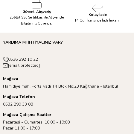
13 kg <240cm / Ø200cm Puffy Halı
Profesyonel Kuru Temizleme >240cm/ >Ø200cm
Güvenli Alışveriş
Kolay İade
256Bit SSL Sertifikası ile Alışverişte
14 Gün İçerisinde İade İmkanı!
Bilgileriniz Güvende.
YARDIMA MI İHTİYACINIZ VAR?
0536 292 10 22
[email protected]
Mağaza
Hamidiye mah. Porta Vadi T4 Blok No:23 Kağıthane - İstanbul
Mağaza Telefon
0532 290 33 08
Mağaza Çalışma Saatleri
Pazartesi - Cumartesi 10:00 - 19:00
Pazar 11:00 - 17:00