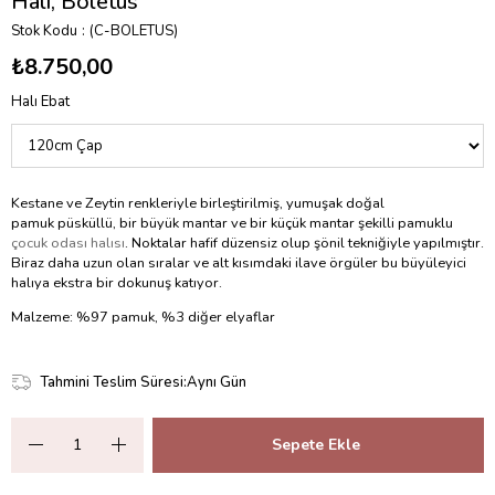
Halı, Boletus
Stok Kodu
(C-BOLETUS)
₺8.750,00
Halı Ebat
Kestane ve Zeytin renkleriyle birleştirilmiş, yumuşak doğal
pamuk püsküllü, bir büyük mantar ve bir küçük mantar şekilli pamuklu
çocuk odası halısı
. Noktalar hafif düzensiz olup şönil tekniğiyle yapılmıştır.
Biraz daha uzun olan sıralar ve alt kısımdaki ilave örgüler bu büyüleyici
halıya ekstra bir dokunuş katıyor.
Malzeme: %97 pamuk, %3 diğer elyaflar
Tahmini Teslim Süresi
:
Aynı Gün