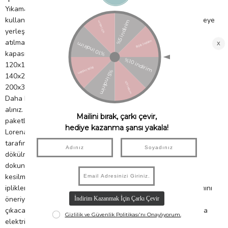
Yıkama esnasında ağartıcı, çamaşır suyu katkılı deterjan
kullanmaktan sakınınız. Pamuklu yüzeyi dışarda tutarak makineye
yerleştirmek yıkama sırasında dökülen pamukların suyla
atılmasını sağlayacaktır. Makinenizin halı yıkamak için yeterli yer
kapasitesi olduğundan emin olunuz.
120x160 cm halılar min 6kg kapasite
140x200 cm halılar min. 9 kg
200x300 cm kilimler 10 kg kapasiteye ihtiyaç duyar.
Daha büyük halılar için profesyonel kuru temizlemeden destek
alınız. Halılarımız kalite standartları gereği yıkanarak
paketleniyor. Halınızda pamuklanma olursa endişelenmeyin.
Lorena Canals Halılarımız %100 doğaldır ve zanaatkarlar
tarafından tamamen elde üretilmektedir, bu nedenle hav
dökülmesi normal bir süreçtir. Her bir halı elde dokunur ve son
dokunuşları makas yardımıyla yapılır. Makasla fazla tüylerin
kesilmesi sırasında, dokuma aralarında artan küçük pamuk
iplikler kalabilir. Havı önleyebilmek için, kuru fırçalama yöntemini
öneriyoruz, bu sayede aralarda kalan fazla pamuklar kolayca
çıkacaktır. Ayrıca halınızı kullanmaya başladığınız ilk haftalarda
elektrikli süpürge ile sık sık temizlemeniz de yararlı olacaktır.