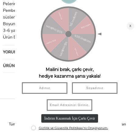
Pelerin, şeftali rengi tül katmanlardan yapılmıştır.
Pembe, şeftali, pudra ve uçuk sarı tonlarında tül çiçeklerle
süslenmiştir.
Boyun çizgisi mercan kadife süslemeli ve çıtçıtlıdır.
3-6 yaş için uygundur.
Ürün Boyutları: Boyun - 457mm, Uzunluk - 1600mm
YORUMLAR
(0)
ÜRÜN ÖNERILERI
Hızlı Kargo
Taksit İmkanı
Tüm Siparişleriniz Aynı Gün 14.00'a
Tüm Ürünlerde 6 Aya Kadar Varan
Kadar Kargolanır.
Taksit İmkanı!