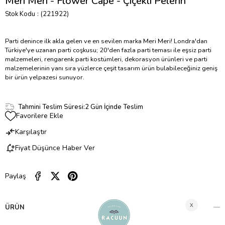
Meri Meri - Flower Cape - Çiçekli Pelerin
Stok Kodu
(221922)
Parti denince ilk akla gelen ve en sevilen marka Meri Meri! Londra'dan
Türkiye'ye uzanan parti coşkusu; 20'den fazla parti teması ile eşsiz parti
malzemeleri, rengarenk parti kostümleri, dekorasyon ürünleri ve parti
malzemelerinin yanı sıra yüzlerce çeşit tasarım ürün bulabileceğiniz geniş
bir ürün yelpazesi sunuyor.
Tahmini Teslim Süresi
:
2 Gün İçinde Teslim
Favorilere Ekle
Karşılaştır
Fiyat Düşünce Haber Ver
Paylaş
ÜRÜN ÖZELLIKLERI