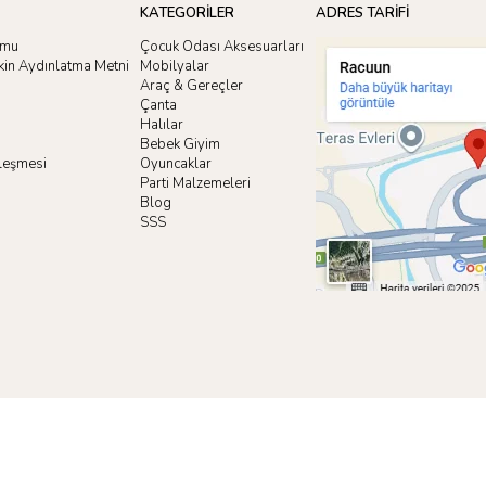
KATEGORİLER
ADRES TARİFİ
rmu
Çocuk Odası Aksesuarları
işkin Aydınlatma Metni
Mobilyalar
Araç & Gereçler
Çanta
Halılar
Bebek Giyim
zleşmesi
Oyuncaklar
i
Parti Malzemeleri
Blog
SSS