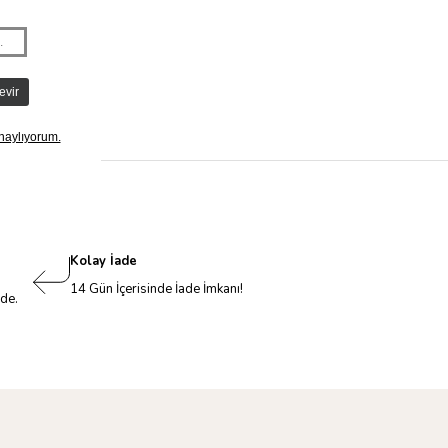
Kolay İade
14 Gün İçerisinde İade İmkanı!
nde.