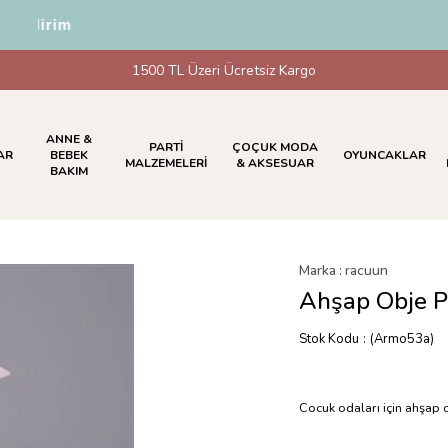
İndirim
1500 TL Üzeri Ücretsiz Kargo
ANNE &
PARTİ
ÇOÇUK MODA
AR
BEBEK
OYUNCAKLAR
MALZEMELERİ
& AKSESUAR
BAKIM
Marka
:
racuun
Ahşap Obje 
Stok Kodu
(Armo53a)
Cocuk odaları için ahşap 