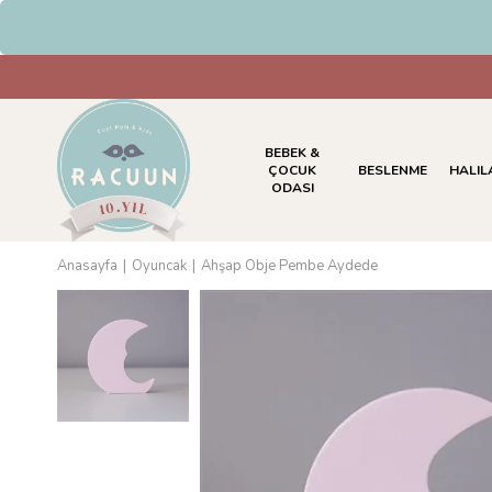
HAVALE & EFT Ödemelerinde %5 
BEBEK &
ÇOCUK
BESLENME
HALIL
ODASI
Anasayfa
Oyuncak
Ahşap Obje Pembe Aydede