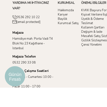
YARDIMA MI İHTİYACINIZ
KURUMSAL
ÖNEMLİ BİLGİLER
VAR?
Hakkımızda
KVKK Başvuru Fo
Kariyer
Kişisel Verilere İl
0536 292 10 22
Bayilik
Üyelik & Ödeme
[email protected]
Kurumsal Satış
Teslimat
Kullanım Şartları
Değişim & İade
Mağaza
Mesafeli Satış Sö
Hamidiye mah. Porta Vadi T4
Gizlilik Sözleşmes
Blok No:23 Kağıthane -
Çerez Yönetimi
İstanbul
Mağaza Telefon
0532 290 33 08
Mağaza Çalışma Saatleri
Günün
Pazartesi - Cumartesi 10:00 -
Fırsatı
19:00
Pazar 11:00 - 17:00
©2025 racuun.com.Tüm Hakları Saklıdır.