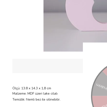
Ölçü: 13.8 x 14.3 x 1,8 cm
Malzeme: MDF üzeri lake cilalı
Temizlik: Nemli bez ile silinebilir.